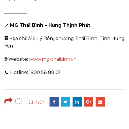
__________
📍
MG Thái Bình – Hưng Thịnh Phát
🏢 Địa chỉ: 318 Lý Bôn, phường Thái Bình, Tỉnh Hưng
Yên
🌐 Website:
www.mg-thaibinh.vn
📞 Hotline: 1900 58 88 01
Chia sẻ