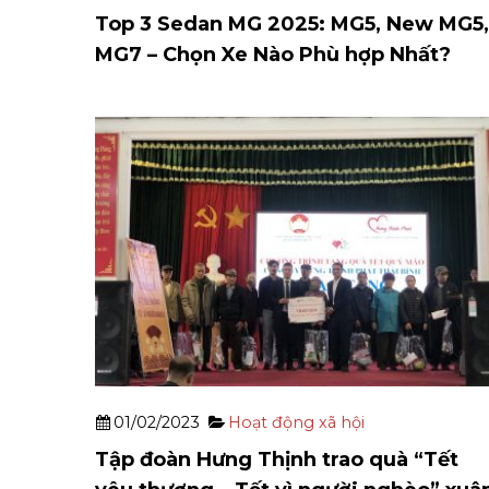
Top 3 Sedan MG 2025: MG5, New MG5,
MG7 – Chọn Xe Nào Phù hợp Nhất?
01/02/2023
Hoạt động xã hội
Tập đoàn Hưng Thịnh trao quà “Tết