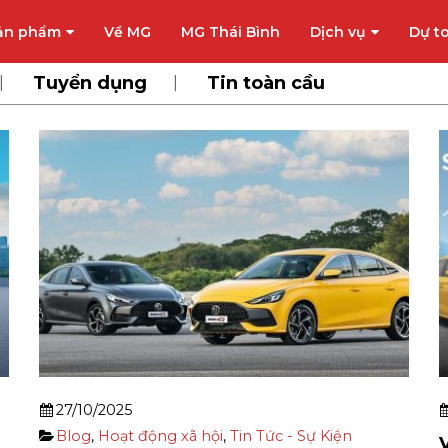
ản phẩm
Về MG
MG Thái Bình
Dịch vụ
Dự to
Tuyển dụng
Tin toàn cầu
27/10/2025
Blog
,
Hoạt động xã hội
,
Tin Tức - Sự Kiện