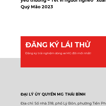
yêu thương – Tết vì người nghèo” xuâ
Quý Mão 2023
ĐĂNG KÝ LÁI THỬ
Đăng ký trải nghiệm dòng xe MG đời mới nhất!
ĐẠI LÝ ỦY QUYỀN MG THÁI BÌNH
Địa chỉ: Số nhà 318, phố Lý Bôn, phường Tiền P