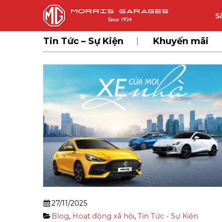
S
Tin Tức – Sự Kiện
Khuyến mãi
27/11/2025
Blog
,
Hoạt động xã hội
,
Tin Tức - Sự Kiện