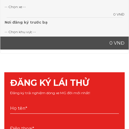
-- Chọn xe --
0 VNĐ
Nơi đăng ký trước bạ
-- Chọn khu vực --
0 VNĐ
ĐĂNG KÝ LÁI THỬ
Đăng ký trải nghiệm dòng xe MG đời mới nhất!