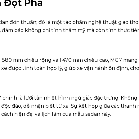
à Đột Phá
dan đơn thuần; đó là một tác phẩm nghệ thuật giao thoa
ỉ, đảm bảo không chỉ tính thẩm mỹ mà còn tính thực tiễn
 1.880 mm chiều rộng và 1.470 mm chiều cao, MG7 mang đ
e được tính toán hợp lý, giúp xe vận hành ổn định, cho c
ính là lưới tản nhiệt hình ngũ giác đặc trưng. Không c
 độc đáo, dễ nhận biết từ xa. Sự kết hợp giữa các tha
cách hiện đại và lịch lãm của mẫu sedan này.