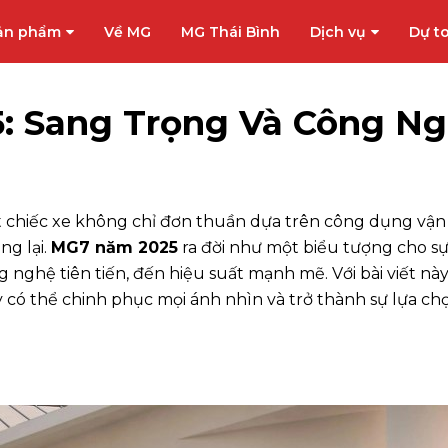
ản phẩm
Về MG
MG Thái Bình
Dịch vụ
Dự to
: Sang Trọng Và Công Ng
 một chiếc xe không chỉ đơn thuần dựa trên công dụng vậ
ng lại.
MG7 năm 2025
ra đời như một biểu tượng cho sự
g nghệ tiên tiến, đến hiệu suất mạnh mẽ. Với bài viết nà
ày có thể chinh phục mọi ánh nhìn và trở thành sự lựa c