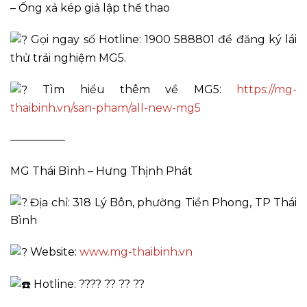
– Ống xả kép giả lập thể thao
Gọi ngay số Hotline: 1900 588801 để đăng ký lái
thử trải nghiệm MG5.
Tìm hiểu thêm về MG5:
https://mg-
thaibinh.vn/san-pham/all-new-mg5
—————
MG Thái Bình – Hưng Thịnh Phát
Địa chỉ: 318 Lý Bôn, phường Tiền Phong, TP Thái
Bình
Website:
www.mg-thaibinh.vn
Hotline: ???? ?? ?? ??