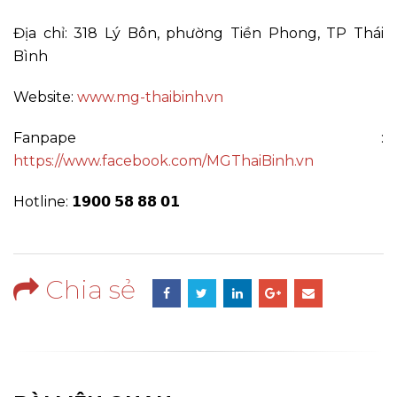
Địa chỉ: 318 Lý Bôn, phường Tiền Phong, TP Thái
Bình
Website:
www.mg-thaibinh.vn
Fanpape :
https://www.facebook.com/MGThaiBinh.vn
Hotline: 𝟭𝟵𝟬𝟬 𝟱𝟴 𝟴𝟴 𝟬𝟭
Chia sẻ