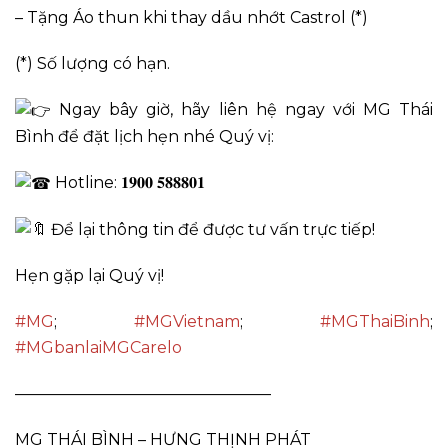
– Tặng Áo thun khi thay dầu nhớt Castrol (*)
(*) Số lượng có hạn.
Ngay bây giờ, hãy liên hệ ngay với MG Thái
Bình để đặt lịch hẹn nhé Quý vị:
Hotline: 𝟏𝟗𝟎𝟎 𝟓𝟖𝟖𝟖𝟎𝟏
Để lại thông tin để được tư vấn trực tiếp!
Hẹn gặp lại Quý vị!
#MG
;
#MGVietnam
;
#MGThaiBinh
;
#MGbanlaiMGCarelo
————————————————
MG THÁI BÌNH – HƯNG THỊNH PHÁT