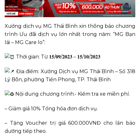
Xưởng dịch vụ MG Thái Bình xin thông báo chương
trình Ưu đãi dịch vụ lớn nhất trong năm: “MG Bạn
lái – MG Care lo”:
Thời gian: Từ 𝟏𝟓/𝟎𝟗/𝟐𝟎𝟐𝟑 – 𝟏𝟓/𝟏𝟎/𝟐𝟎𝟐𝟑
Địa điểm: Xưởng Dịch vụ MG Thái Bình – Số 318
Lý Bôn, phường Tiền Phong, TP. Thái Bình
Nội dung chương trình:- Kiểm tra xe miễn phí.
– Giảm giá 10% Tổng hóa đơn dịch vụ.
– Tặng Voucher trị giá 600.000VNĐ cho lần bảo
dưỡng tiếp theo.