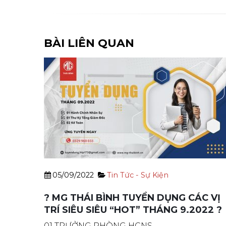
BÀI LIÊN QUAN
05/09/2022
Tin Tức - Sự Kiện
 BẤT
? MG THÁI BÌNH TUYỂN DỤNG CÁC VỊ
TRÍ SIÊU SIÊU “HOT” THÁNG 9.2022 ?
g hành
01 TRƯỞNG PHÒNG HCNS