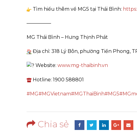
Tìm hiểu thêm về MG5 tại Thái Bình:
https
—————
MG Thái Bình – Hưng Thịnh Phát
Địa chỉ: 318 Lý Bôn, phường Tiền Phong, T
Website:
www.mg-thaibinh.vn
Hotline: 1900 588801
#MG
#MGVietnam
#MGThaiBinh
#MG5
#MGmo
Chia sẻ