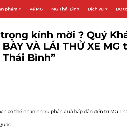
ản phẩm
Về MG
MG Thái Bình
Dịch vụ
Dự to
n trọng kính mời ? Quý K
G BÀY VÀ LÁI THỬ XE MG t
 Thái Bình”
ách có thể nhận nhiều phần quà hấp dẫn đến từ MG Thá
Quốc