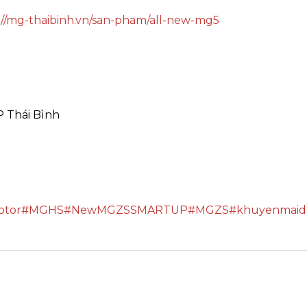
://mg-thaibinh.vn/san-pham/all-new-mg5
P Thái Bình
tor
#MGHS
#NewMGZSSMARTUP
#MGZS
#khuyenmai