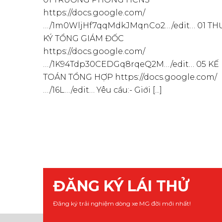
ững ưu
https://docs.google.com/
…/1m0WljHf7qqMdkJMqnCo2…/edit… 01 TH
KÝ TỔNG GIÁM ĐỐC
https://docs.google.com/
…/1K94Tdp30CEDGq8rqeQ2M…/edit… 05 KẾ
TOÁN TỔNG HỢP https://docs.google.com/
…/16L…/edit… Yêu cầu:- Giới [...]
ĐĂNG KÝ LÁI THỬ
Đăng ký trải nghiệm dòng xe MG đời mới nhất!