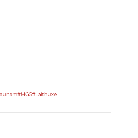
daunam
#MG5
#Laithuxe