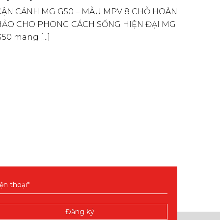
CẬN CẢNH MG G50 – MẪU MPV 8 CHỖ HOÀN
năng đá
HẢO CHO PHONG CÁCH SỐNG HIỆN ĐẠI MG
50 mang [...]