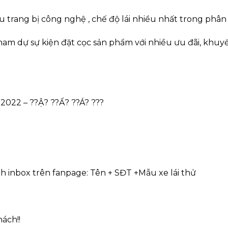
trang bị công nghệ , chế độ lái nhiều nhất trong phân k
am dự sự kiện đặt cọc sản phẩm với nhiều ưu đãi, khuy
2022 – ??Ậ? ??Ẩ? ??Á? ???
h inbox trên fanpage: Tên + SĐT +Mẫu xe lái thử
ách!!