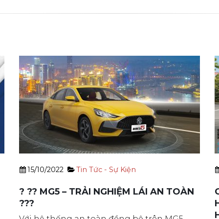
15/10/2022
Tin Tức - Sự Kiện
? ?? MG5 – TRẢI NGHIỆM LÁI AN TOÀN
???
Với hệ thống an toàn đồng bộ trên MG5,