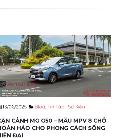
13/06/2025
Blog
,
Tin Tức - Sự Kiện
31/03
CẬN CẢNH MG G50 – MẪU MPV 8 CHỖ
MG ZS
HOÀN HẢO CHO PHONG CÁCH SỐNG
cầu g
HIỆN ĐẠI
Sự đa 