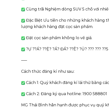
Cùng trãi Nghiệm dòng SUV 5 chỗ với nhiều 
Đặc Biệt Ưu tiên cho những khách hàng th
lượng khách hàng đặt cọc sản phẩm.
Đặt cọc sản phẩm không lo về giá.
?Ự ??Ấ? ??Ệ? ?Ầ? ĐẦ? ??Ê? ?Ủ? ??? ??? ??5 
—–
Cách thức đăng kí như sau:
Cách 1: Quý khách đăng kí lái thử bằng các
Cách 2: Đăng ký qua hotline: 1900 588801
MG Thái Bình hân hạnh được phục vụ quý kh